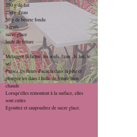
250 g de lait
250 g d'eau
50 g de beurre fondu
3 œufs
sucre glace
huile de friture
Mélanger la farine, les œufs, l'eau , le lait, le 
sel
Passez les fleurs d'acacia dans la pâte et 
plongez les dans l huile de friture bien 
chaude
Lorsqu'elles remontent à la surface, elles 
sont cuites
Egouttez et saupoudrez de sucre glace.