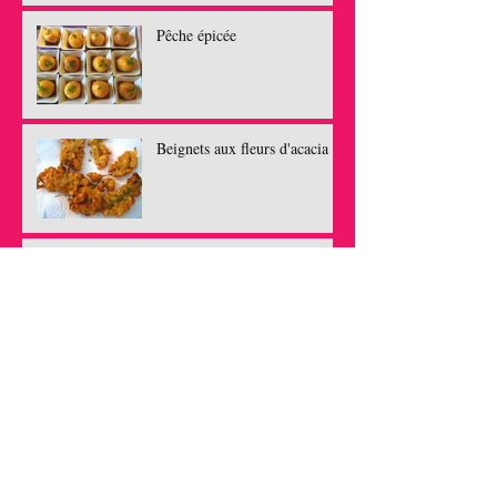
Pêche épicée
Beignets aux fleurs d'acacia
Truite au vin jaune
Archives
février 2017
(1)
1 post
septembre 2016
(1)
1 post
juin 2016
(1)
1 post
mai 2016
(1)
1 post