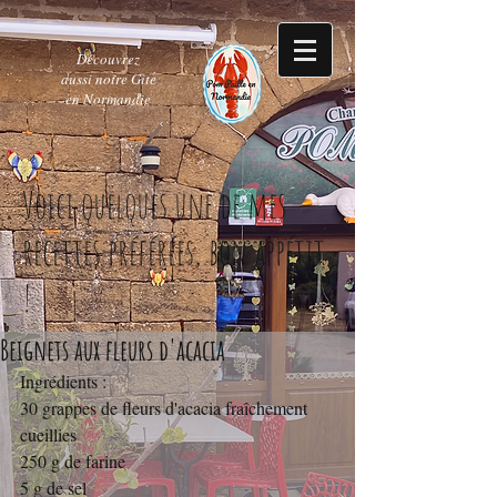
Découvrez
aussi notre Gite
en Normandie
Voici quelques une de mes
recettes préférées, bon appétit
!
Beignets aux fleurs d'acacia
Ingrédients :
30 grappes de fleurs d'acacia fraîchement 
cueillies
250 g de farine
5 g de sel