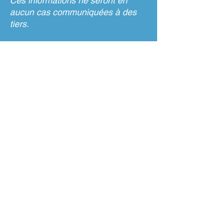
Ces informations ne seront en
aucun cas communiquées à des
tiers.
Sécurité
Nous prenons toutes les
précautions utiles afin de
préserver l’intégrité des données,
leur confidentialité et empêcher
toute communication à des tiers
non autorisés.